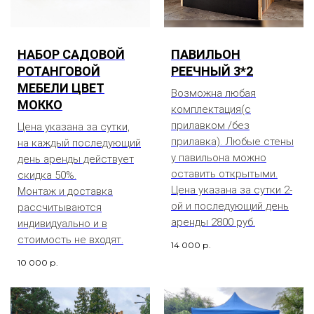
НАБОР САДОВОЙ
ПАВИЛЬОН
РОТАНГОВОЙ
РЕЕЧНЫЙ 3*2
МЕБЕЛИ ЦВЕТ
Возможна любая
МОККО
комплектация(с
прилавком /без
Цена указана за сутки,
прилавка). Любые стены
на каждый последующий
у павильона можно
день аренды действует
оставить открытыми.
скидка 50%.
Цена указана за сутки 2-
Монтаж и доставка
ой и последующий день
рассчитываются
аренды 2800 руб.
индивидуально и в
стоимость не входят.
14 000
р.
10 000
р.